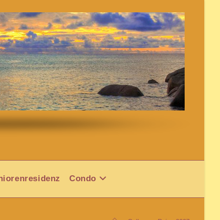
niorenresidenz
Condo